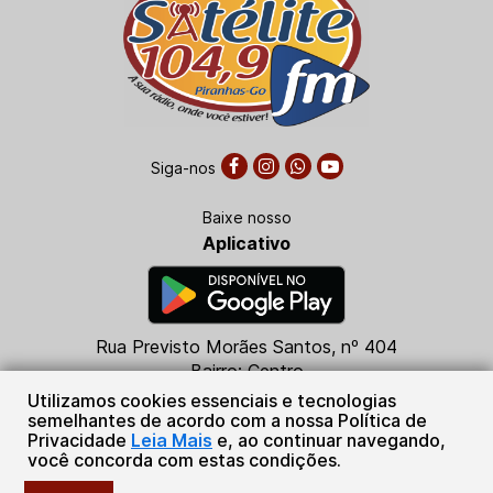
Siga-nos
Baixe nosso
Aplicativo
Rua Previsto Morães Santos, nº 404
Bairro: Centro
CEP: 76230-000
Utilizamos cookies essenciais e tecnologias
Piranhas - GO
semelhantes de acordo com a nossa Política de
Privacidade
Leia Mais
e, ao continuar navegando,
(64) 3665-2058
você concorda com estas condições.