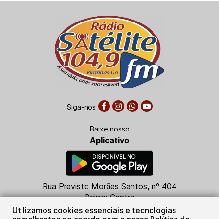
Siga-nos
Baixe nosso
Aplicativo
Rua Previsto Morães Santos, nº 404
Bairro: Centro
CEP: 76230-000
Utilizamos cookies essenciais e tecnologias
Piranhas - GO