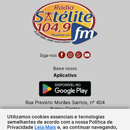
Siga-nos
Baixe nosso
Aplicativo
Rua Previsto Morães Santos, nº 404
Bairro: Centro
CEP: 76230-000
Utilizamos cookies essenciais e tecnologias
Piranhas - GO
semelhantes de acordo com a nossa Política de
Privacidade
Leia Mais
e, ao continuar navegando,
(64) 3665-2058